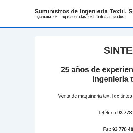
↓
Suministros de Ingeniería Textil, S
Skip
ingenieria textil representadas textil tintes acabados
to
Main
Content
SINT
25 años de experien
ingeniería t
Venta de maquinaria textil de tint
Teléfono
93 778
Fax
93 778 49