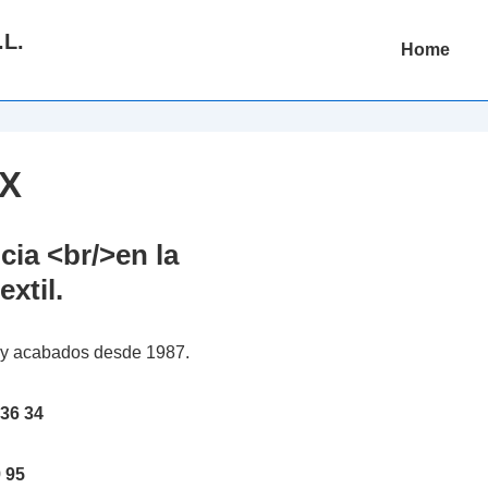
.L.
Main
Home
Navigation
EX
cia <br/>en la
extil.
es y acabados desde 1987.
 36 34
 95