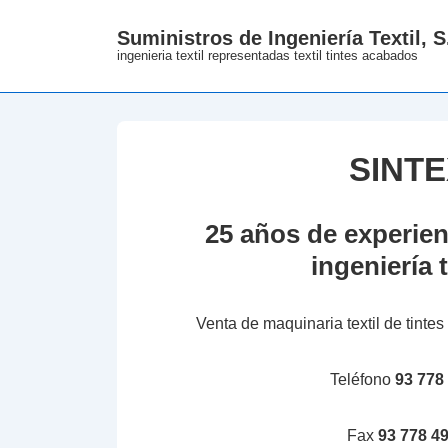
↓
Suministros de Ingeniería Textil, S
Skip
ingenieria textil representadas textil tintes acabados
to
Main
Content
SINT
25 años de experien
ingeniería t
Venta de maquinaria textil de tint
Teléfono
93 778
Fax
93 778 49