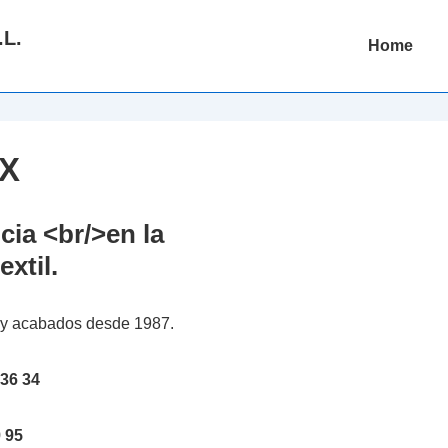
.L.
Main
Home
Navigation
EX
cia <br/>en la
extil.
es y acabados desde 1987.
 36 34
 95