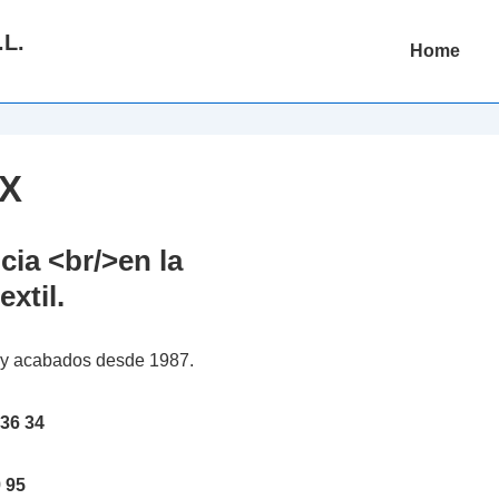
.L.
Main
Home
Navigation
EX
cia <br/>en la
extil.
es y acabados desde 1987.
 36 34
 95